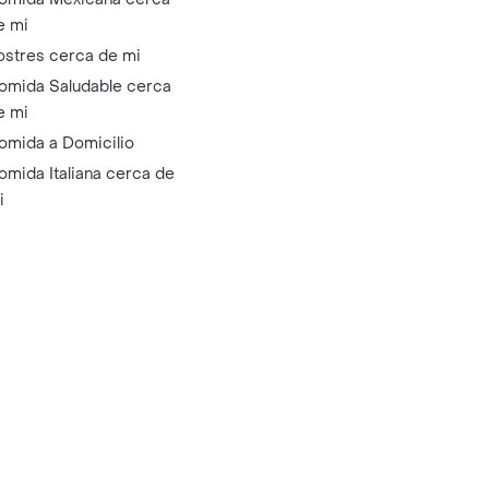
e mi
ostres cerca de mi
omida Saludable cerca
e mi
omida a Domicilio
omida Italiana cerca de
i