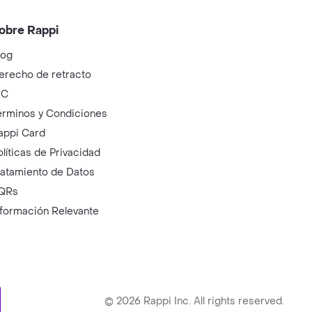
obre Rappi
log
erecho de retracto
IC
érminos y Condiciones
appi Card
olíticas de Privacidad
ratamiento de Datos
QRs
nformación Relevante
ry
©
2026
Rappi Inc. All rights reserved.