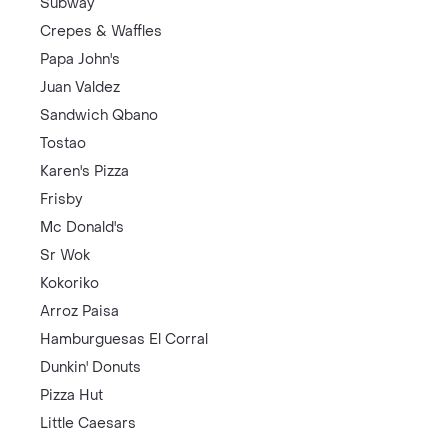
Subway
Crepes & Waffles
Papa John's
Juan Valdez
Sandwich Qbano
Tostao
Karen's Pizza
Frisby
Mc Donald's
Sr Wok
Kokoriko
Arroz Paisa
Hamburguesas El Corral
Dunkin' Donuts
Pizza Hut
Little Caesars