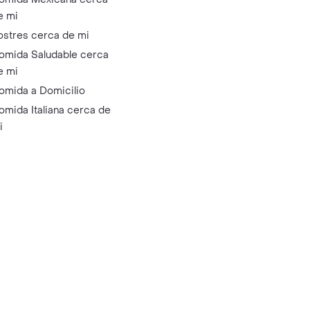
e mi
ostres cerca de mi
omida Saludable cerca
e mi
omida a Domicilio
omida Italiana cerca de
i