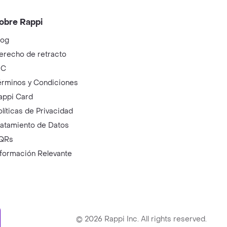
obre Rappi
log
erecho de retracto
IC
érminos y Condiciones
appi Card
olíticas de Privacidad
ratamiento de Datos
QRs
nformación Relevante
ry
©
2026
Rappi Inc. All rights reserved.