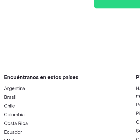
Encuéntranos en estos países
P
Argentina
H
m
Brasil
P
Chile
P
Colombia
C
Costa Rica
S
Ecuador
C