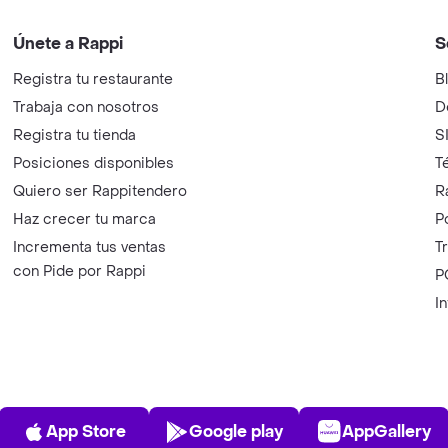
Únete a Rappi
S
Registra tu restaurante
B
Trabaja con nosotros
D
Registra tu tienda
S
Posiciones disponibles
T
Quiero ser Rappitendero
R
Haz crecer tu marca
P
Incrementa tus ventas
T
con Pide por Rappi
P
I
App Store
Play Store
AppGalle
App Store
Google play
AppGallery