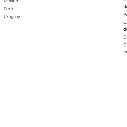
México
d
Perú
P
Uruguay
C
d
C
C
m