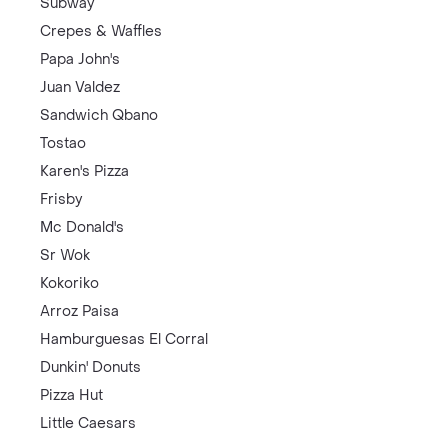
Subway
Crepes & Waffles
Papa John's
Juan Valdez
Sandwich Qbano
Tostao
Karen's Pizza
Frisby
Mc Donald's
Sr Wok
Kokoriko
Arroz Paisa
Hamburguesas El Corral
Dunkin' Donuts
Pizza Hut
Little Caesars