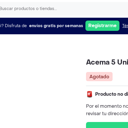
Registrarme
i?
Disfruta de
envíos gratis por semanas
Té
Acema 5 Un
Agotado
Producto no d
Por el momento no
revisar tu direcció