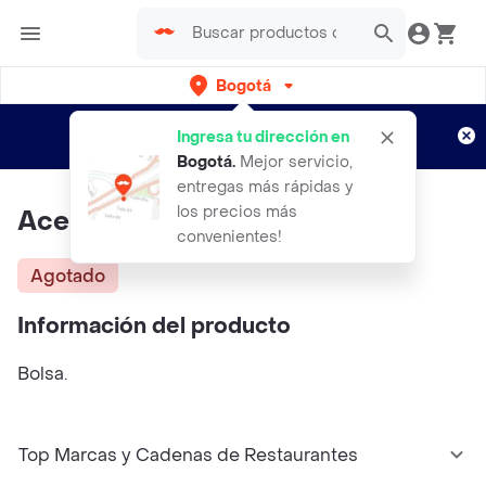
Bogotá
Regístrate
¿Nuevo en Rappi?
y disfruta de
Ingresa tu dirección en
envíos gratis por semanas
Aplican TyC
Bogotá
.
Mejor servicio,
entregas más rápidas y
los precios más
Acepint Rodillo Montserrat 9
convenientes!
Agotado
Información del producto
Bolsa.
Top Marcas y Cadenas de Restaurantes