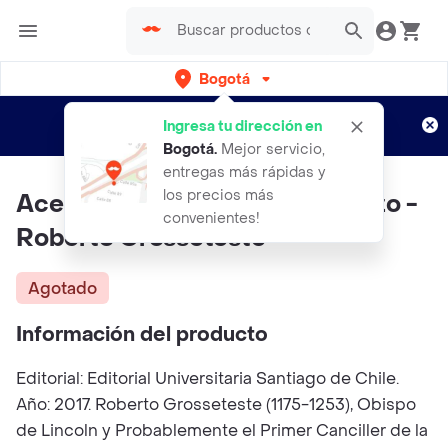
Bogotá
Regístrate
¿Nuevo en Rappi?
y disfruta de
Ingresa tu dirección en
envíos gratis por semanas
Aplican TyC
Bogotá
.
Mejor servicio,
entregas más rápidas y
los precios más
Acerca de la Luz o Del Comienzo -
convenientes!
Roberto Grosseteste
Agotado
Información del producto
Editorial: Editorial Universitaria Santiago de Chile.
Año: 2017. Roberto Grosseteste (1175-1253), Obispo
de Lincoln y Probablemente el Primer Canciller de la