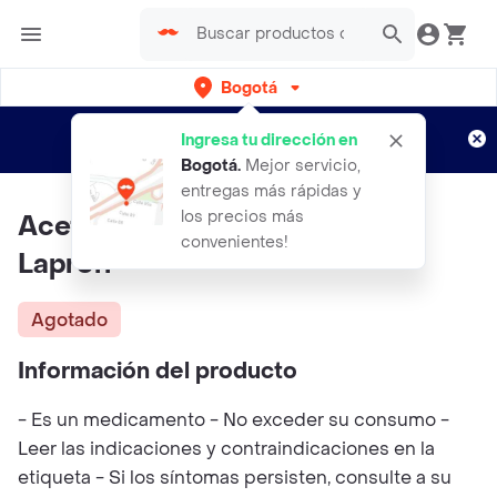
Bogotá
Regístrate
¿Nuevo en Rappi?
y disfruta de
Ingresa tu dirección en
envíos gratis por semanas
Aplican TyC
Bogotá
.
Mejor servicio,
entregas más rápidas y
los precios más
Acetaminofen Jarabe X 90ml
convenientes!
Laproff
Agotado
Información del producto
- Es un medicamento - No exceder su consumo -
Leer las indicaciones y contraindicaciones en la
etiqueta - Si los síntomas persisten, consulte a su