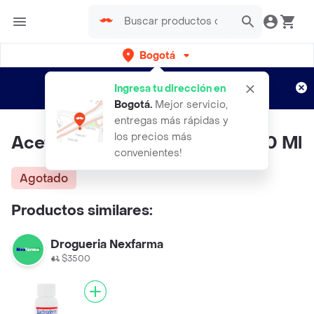
Bogotá
Regístrate
¿Nuevo en Rappi?
y disfruta de
Ingresa tu dirección en
envíos gratis por semanas
Aplican TyC
Bogotá
.
Mejor servicio,
entregas más rápidas y
los precios más
Acetato De Alumio Locion X 120 Ml
convenientes!
Agotado
Productos similares:
Drogueria Nexfarma
$3500