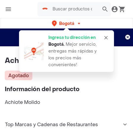
Bogotá
Regístrate
¿Nuevo en Rappi?
y disfruta de
Ingresa tu dirección en
envíos gratis por semanas
Aplican TyC
Bogotá
.
Mejor servicio,
entregas más rápidas y
los precios más
Achiote Molido 250gr
convenientes!
Agotado
Información del producto
Achiote Molido
Top Marcas y Cadenas de Restaurantes