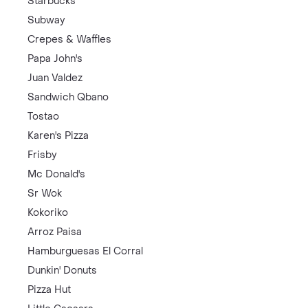
Starbucks
Subway
Crepes & Waffles
Papa John's
Juan Valdez
Sandwich Qbano
Tostao
Karen's Pizza
Frisby
Mc Donald's
Sr Wok
Kokoriko
Arroz Paisa
Hamburguesas El Corral
Dunkin' Donuts
Pizza Hut