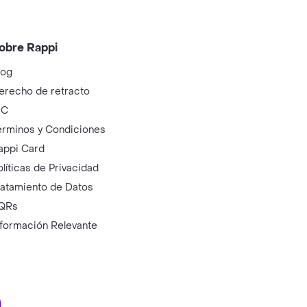
obre Rappi
log
erecho de retracto
IC
érminos y Condiciones
appi Card
olíticas de Privacidad
ratamiento de Datos
QRs
nformación Relevante
ry