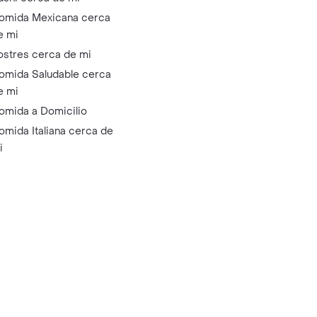
omida Mexicana cerca
e mi
ostres cerca de mi
omida Saludable cerca
e mi
omida a Domicilio
omida Italiana cerca de
i