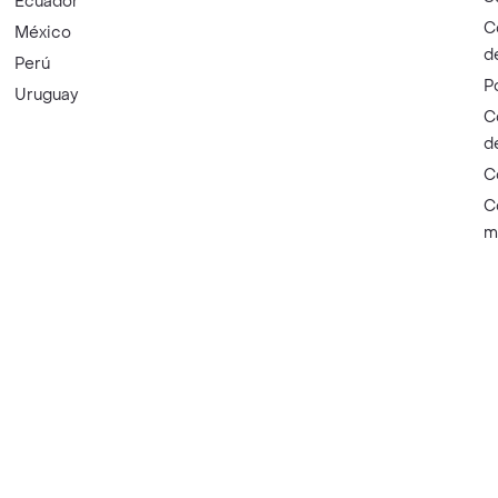
Ecuador
C
México
d
Perú
P
Uruguay
C
d
C
C
m