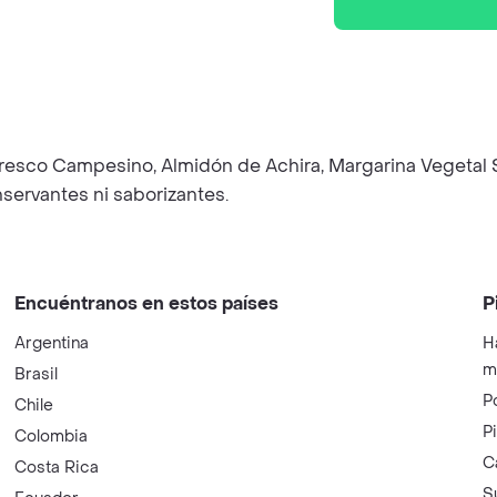
sco Campesino, Almidón de Achira, Margarina Vegetal Son
servantes ni saborizantes.
Encuéntranos en estos países
P
Argentina
H
m
Brasil
P
Chile
P
Colombia
C
Costa Rica
S