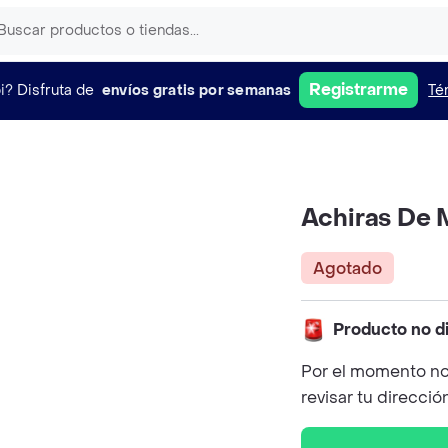
Registrarme
i?
Disfruta de
envíos gratis por semanas
Té
Achiras De M
Agotado
Producto no d
Por el momento no
revisar tu direcció