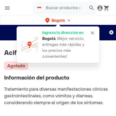
Bogotá
Regístrate
¿Nuevo en Rappi?
y disfruta de
Ingresa tu dirección en
envíos gratis por semanas
Aplican TyC
Bogotá
.
Mejor servicio,
entregas más rápidas y
los precios más
Aciflux Suspensión 50 Ml
convenientes!
Agotado
Información del producto
Tratamiento para diversas manifestaciones clínicas
gastrointestinales, como vómitos y diarreas,
considerando siempre el origen de los síntomas.