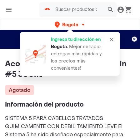
Bogotá
Regístrate
¿Nuevo en Rappi?
y disfruta de
Ingresa tu dirección en
envíos gratis por semanas
Aplican TyC
Bogotá
.
Mejor servicio,
entregas más rápidas y
los precios más
Acondicionador Anticaída Nioxin
convenientes!
#5 300ml
Agotado
Información del producto
SISTEMA 5 PARA CABELLOS TRATADOS
QUIMICAMENTE CON DEBILITAMIENTO LEVE El
Sistema 5 ha sido diseñado especialmente para