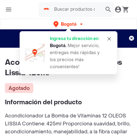
Bogotá
Regístrate
¿Nuevo en Rappi?
y disfruta de
Ingresa tu dirección en
envíos gratis por semanas
Aplican TyC
Bogotá
.
Mejor servicio,
entregas más rápidas y
los precios más
Acondicionador Bomba 12 Oleos
convenientes!
Lissia 425ml
Agotado
Información del producto
Acondicionador La Bomba de Vitaminas 12 OLEOS
LISSIA Contiene: 425ml Proporciona suavidad, brillo,
acondicionamiento, manejabilidad, a la fibra capilar