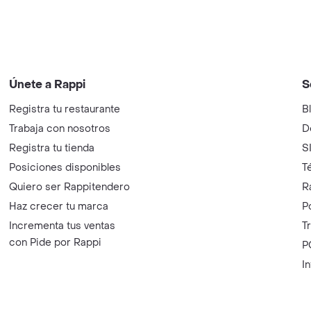
Únete a Rappi
S
Registra tu restaurante
B
Trabaja con nosotros
D
Registra tu tienda
S
Posiciones disponibles
T
Quiero ser Rappitendero
R
Haz crecer tu marca
P
Incrementa tus ventas
T
con Pide por Rappi
P
I