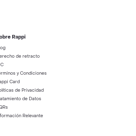
obre Rappi
log
erecho de retracto
IC
érminos y Condiciones
appi Card
olíticas de Privacidad
ratamiento de Datos
QRs
nformación Relevante