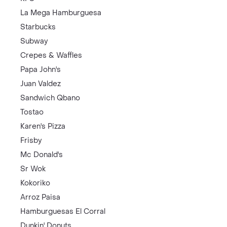
La Mega Hamburguesa
Starbucks
Subway
Crepes & Waffles
Papa John's
Juan Valdez
Sandwich Qbano
Tostao
Karen's Pizza
Frisby
Mc Donald's
Sr Wok
Kokoriko
Arroz Paisa
Hamburguesas El Corral
Dunkin' Donuts