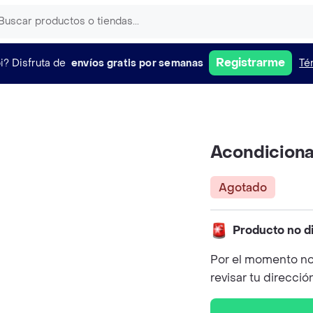
Registrarme
i?
Disfruta de
envíos gratis por semanas
Té
Acondiciona
Agotado
Producto no d
Por el momento no
revisar tu direcció