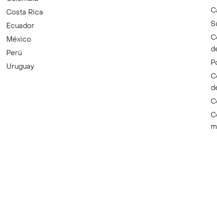
C
Costa Rica
S
Ecuador
C
México
d
Perú
P
Uruguay
C
d
C
C
m