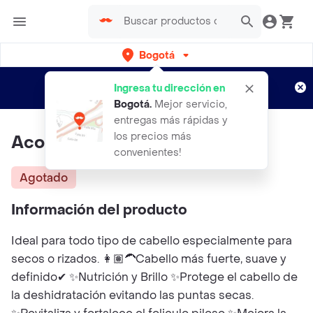
Bogotá
Regístrate
¿Nuevo en Rappi?
y disfruta de
Ingresa tu dirección en
envíos gratis por semanas
Aplican TyC
Bogotá
.
Mejor servicio,
entregas más rápidas y
los precios más
Acondicionador Canela
convenientes!
Agotado
Información del producto
Ideal para todo tipo de cabello especialmente para
secos o rizados. 👩🏽‍🦱Cabello más fuerte, suave y
definido✔ ✨Nutrición y Brillo ✨Protege el cabello de
la deshidratación evitando las puntas secas.