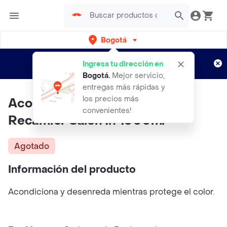
Bogotá
Regístrate
¿Nuevo en Rappi?
y disfruta de
Ingresa tu dirección en
envíos gratis por semanas
Aplican TyC
Bogotá
.
Mejor servicio,
entregas más rápidas y
los precios más
Acondicionador Color Guard
convenientes!
Recamier Salon In 1000ml
Agotado
Información del producto
Acondiciona y desenreda mientras protege el color.