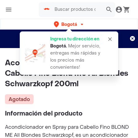
Bogotá
Regístrate
¿Nuevo en Rappi?
y disfruta de
Ingresa tu dirección en
envíos gratis por semanas
Aplican TyC
Bogotá
.
Mejor servicio,
entregas más rápidas y
los precios más
Acondicionador En Spray Para
convenientes!
Cabello Fino Blond Me All Blondes
Schwarzkopf 200ml
Agotado
Información del producto
Acondicionador en Spray para Cabello Fino BLOND
ME All Blondes Schwarzkopf, es un acondicionador