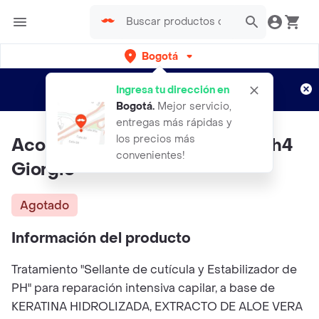
Bogotá
Regístrate
¿Nuevo en Rappi?
y disfruta de
Ingresa tu dirección en
envíos gratis por semanas
Aplican TyC
Bogotá
.
Mejor servicio,
entregas más rápidas y
los precios más
Acondicionador Kera Protein Ph4
convenientes!
Giorgio
Agotado
Información del producto
Tratamiento "Sellante de cutícula y Estabilizador de
PH" para reparación intensiva capilar, a base de
KERATINA HIDROLIZADA, EXTRACTO DE ALOE VERA