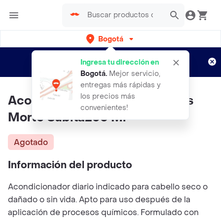
Bogotá
Regístrate
¿Nuevo en Rappi?
y disfruta de
Ingresa tu dirección en
envíos gratis por semanas
Aplican TyC
Bogotá
.
Mejor servicio,
entregas más rápidas y
los precios más
Acondicionador Lola Cosmetics
convenientes!
Morte Súbita250 Ml
Agotado
Información del producto
Acondicionador diario indicado para cabello seco o
dañado o sin vida. Apto para uso después de la
aplicación de procesos químicos. Formulado con