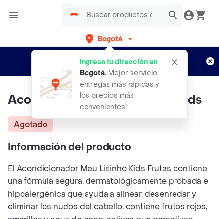
Bogotá
Regístrate
¿Nuevo en Rappi?
y disfruta de
Ingresa tu dirección en
envíos gratis por semanas
Aplican TyC
Bogotá
.
Mejor servicio,
entregas más rápidas y
los precios más
Acondicionador Meu Lisinho Kids
convenientes!
Agotado
Información del producto
El Acondicionador Meu Lisinho Kids Frutas contiene
una fórmula segura, dermatológicamente probada e
hipoalergénica que ayuda a alinear, desenredar y
eliminar los nudos del cabello, contiene frutos rojos,