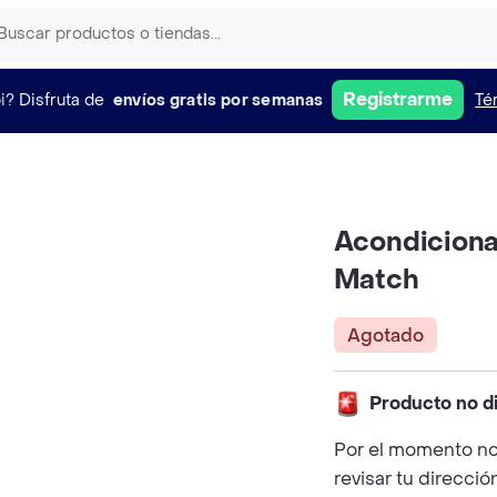
Registrarme
i?
Disfruta de
envíos gratis por semanas
Té
Acondiciona
Match
Agotado
Producto no d
Por el momento no
revisar tu direcció