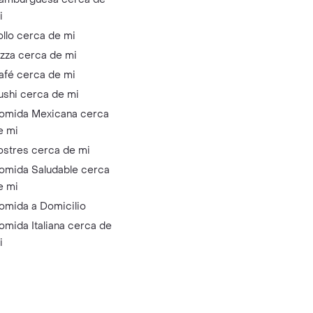
i
ollo cerca de mi
izza cerca de mi
afé cerca de mi
ushi cerca de mi
omida Mexicana cerca
e mi
ostres cerca de mi
omida Saludable cerca
e mi
omida a Domicilio
omida Italiana cerca de
i