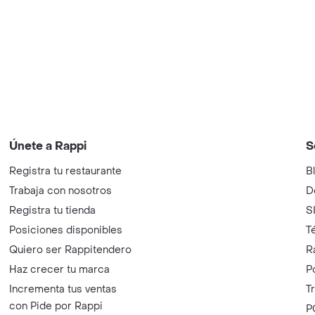
Únete a Rappi
S
Registra tu restaurante
B
Trabaja con nosotros
D
Registra tu tienda
S
Posiciones disponibles
T
Quiero ser Rappitendero
R
Haz crecer tu marca
P
Incrementa tus ventas
T
con Pide por Rappi
P