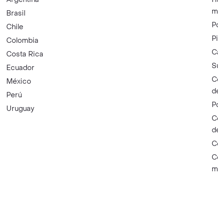
m
Brasil
P
Chile
P
Colombia
C
Costa Rica
S
Ecuador
C
México
d
Perú
P
Uruguay
C
d
C
C
m