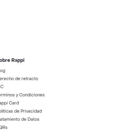
obre Rappi
log
erecho de retracto
IC
érminos y Condiciones
appi Card
olíticas de Privacidad
ratamiento de Datos
QRs