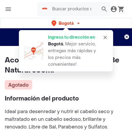
Bogotá
Regístrate
¿Nuevo en Rappi?
y disfruta de
Ingresa tu dirección en
envíos gratis por semanas
Aplican TyC
Bogotá
.
Mejor servicio,
entregas más rápidas y
los precios más
Acondicionador Repair Argan Be
convenientes!
Natural 350ml
Agotado
Información del producto
Ideal para desenredar y nutrir el cabello seco y
maltratado en un cabello sedoso, brillante y
renovado. Libre de Sal, Parabenos y Sulfatos.