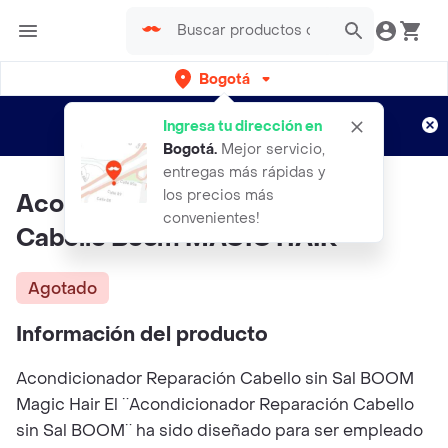
Bogotá
Regístrate
¿Nuevo en Rappi?
y disfruta de
Ingresa tu dirección en
envíos gratis por semanas
Aplican TyC
Bogotá
.
Mejor servicio,
entregas más rápidas y
los precios más
Acondicionador Reparacion
convenientes!
Cabello Boom MAGIC HAIR
Agotado
Información del producto
Acondicionador Reparación Cabello sin Sal BOOM
Magic Hair El ¨Acondicionador Reparación Cabello
sin Sal BOOM¨ ha sido diseñado para ser empleado