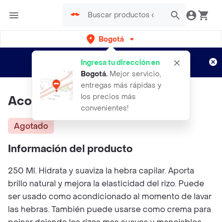
Bogotá
Regístrate
¿Nuevo en Rappi?
y disfruta de
Ingresa tu dirección en
envíos gratis por semanas
Aplican TyC
Bogotá
.
Mejor servicio,
entregas más rápidas y
los precios más
Acondicionador Rizos Felices
convenientes!
Agotado
Información del producto
250 Ml. Hidrata y suaviza la hebra capilar. Aporta
brillo natural y mejora la elasticidad del rizo. Puede
ser usado como acondicionado al momento de lavar
las hebras. También puede usarse como crema para