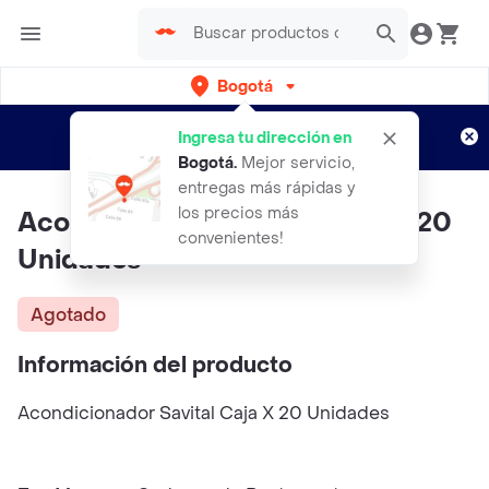
Bogotá
Regístrate
¿Nuevo en Rappi?
y disfruta de
Ingresa tu dirección en
envíos gratis por semanas
Aplican TyC
Bogotá
.
Mejor servicio,
entregas más rápidas y
los precios más
Acondicionador Savital Caja X 20
convenientes!
Unidades
Agotado
Información del producto
Acondicionador Savital Caja X 20 Unidades