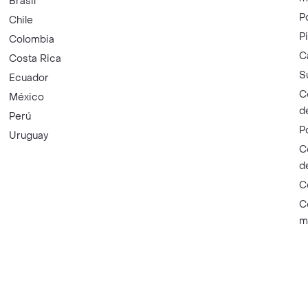
Brasil
P
Chile
P
Colombia
C
Costa Rica
S
Ecuador
C
México
d
Perú
P
Uruguay
C
d
C
C
m