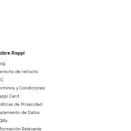
obre Rappi
log
erecho de retracto
IC
érminos y Condiciones
appi Card
olíticas de Privacidad
ratamiento de Datos
QRs
nformación Relevante