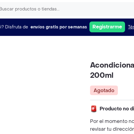
Registrarme
i?
Disfruta de
envíos gratis por semanas
Té
Acondicionad
200ml
Agotado
Producto no d
Por el momento no
revisar tu direcció