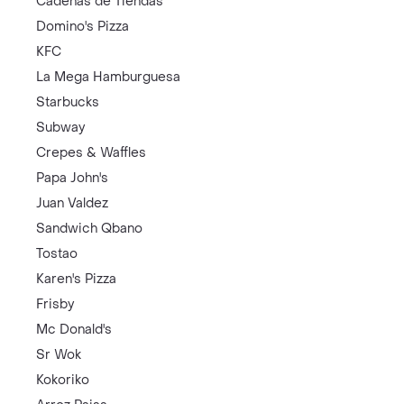
Cadenas de Tiendas
Domino's Pizza
KFC
La Mega Hamburguesa
Starbucks
Subway
Crepes & Waffles
Papa John's
Juan Valdez
Sandwich Qbano
Tostao
Karen's Pizza
Frisby
Mc Donald's
Sr Wok
Kokoriko