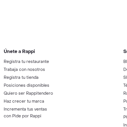
Únete a Rappi
S
Registra tu restaurante
B
Trabaja con nosotros
D
Registra tu tienda
S
Posiciones disponibles
T
Quiero ser Rappitendero
R
Haz crecer tu marca
P
Incrementa tus ventas
T
con Pide por Rappi
P
I