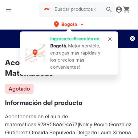
Bogotá
Regístrate
¿Nuevo en Rappi?
y disfruta de
Ingresa tu dirección en
envíos gratis por semanas
Aplican TyC
Bogotá
.
Mejor servicio,
entregas más rápidas y
los precios más
Aconteceres en El Aula de
convenientes!
Matemáticas
Agotado
Información del producto
Aconteceres en el aula de
matemáticas|9789586604673|Nelsy Rocío González
Gutiérrez Omaida Sepúlveda Delgado Laura Ximena