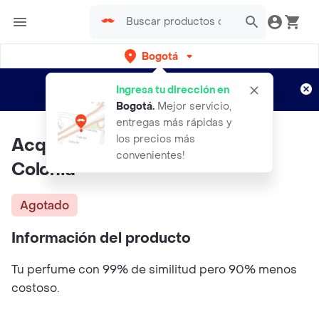
Bogotá
Regístrate
¿Nuevo en Rappi?
y disfruta de
Ingresa tu dirección en
envíos gratis por semanas
Aplican TyC
Bogotá
.
Mejor servicio,
entregas más rápidas y
los precios más
Acqua Di Parma, Essenza Di
convenientes!
Colonia
Agotado
Información del producto
Tu perfume con 99% de similitud pero 90% menos
costoso.