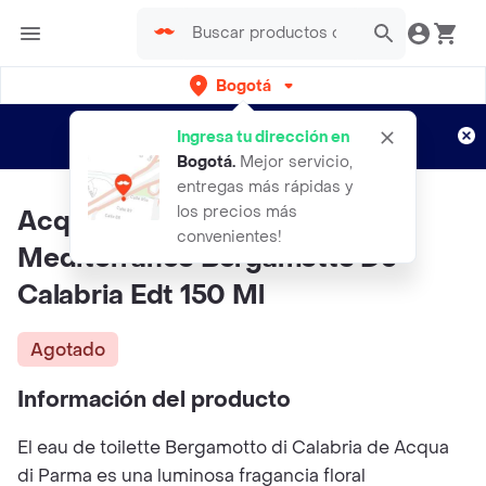
Bogotá
Regístrate
¿Nuevo en Rappi?
y disfruta de
Ingresa tu dirección en
envíos gratis por semanas
Aplican TyC
Bogotá
.
Mejor servicio,
entregas más rápidas y
los precios más
Acqua Di Parmaperfume Blu
convenientes!
Mediterraneo Bergamotto De
Calabria Edt 150 Ml
Agotado
Información del producto
El eau de toilette Bergamotto di Calabria de Acqua
di Parma es una luminosa fragancia floral