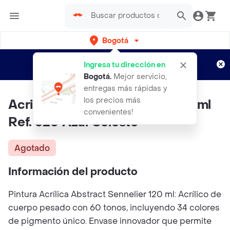
Bogotá
Regístrate
¿Nuevo en Rappi?
y disfruta de
Ingresa tu dirección en
envíos gratis por semanas
Aplican TyC
Bogotá
.
Mejor servicio,
entregas más rápidas y
los precios más
Acrilico Abstract Sennelier 120ml
convenientes!
Ref. 320 Azul Celeste
Agotado
Información del producto
Pintura Acrílica Abstract Sennelier 120 ml: Acrílico de
cuerpo pesado con 60 tonos, incluyendo 34 colores
de pigmento único. Envase innovador que permite