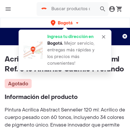
Bogotá
Regístrate
¿Nuevo en Rappi?
y disfruta de
Ingresa tu dirección en
envíos gratis por semanas
Aplican TyC
Bogotá
.
Mejor servicio,
entregas más rápidas y
los precios más
Acrilico Abstract Sennelier 120ml
convenientes!
Ref. 543 Amarillo Cadmio Profundo
Agotado
Información del producto
Pintura Acrílica Abstract Sennelier 120 ml: Acrílico de
cuerpo pesado con 60 tonos, incluyendo 34 colores
de pigmento único. Envase innovador que permite