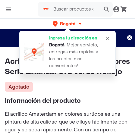
Bogotá
Regístrate
¿Nuevo en Rappi?
y disfruta de
Ingresa tu dirección en
envíos gratis por semanas
Aplican TyC
Bogotá
.
Mejor servicio,
entregas más rápidas y
los precios más
Acrilico Amsterdam 120 Ml Colores
convenientes!
Serie Estandar 672 Verde Reflejo
Agotado
Información del producto
El acrílico Amsterdam en colores surtidos es una
pintura de alta calidad que se diluye fácilmente con
agua y se seca rápidamente. Con un tiempo de