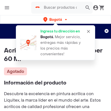
Bogotá
Regístrate
¿Nuevo en Rappi?
y disfruta de
Ingresa tu dirección en
envíos gratis por semanas
Aplican TyC
Bogotá
.
Mejor servicio,
entregas más rápidas y
los precios más
Acrilico Liquitex Pbr7 Raw Umber
convenientes!
60 Ml
Agotado
Información del producto
Descubre la excelencia en pintura acrílica con
Liquitex, la marca líder en el mundo del arte. Estos
acrílicos de calidad profesional ofrecen una