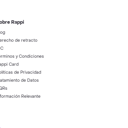
obre Rappi
log
erecho de retracto
IC
érminos y Condiciones
appi Card
olíticas de Privacidad
ratamiento de Datos
QRs
nformación Relevante