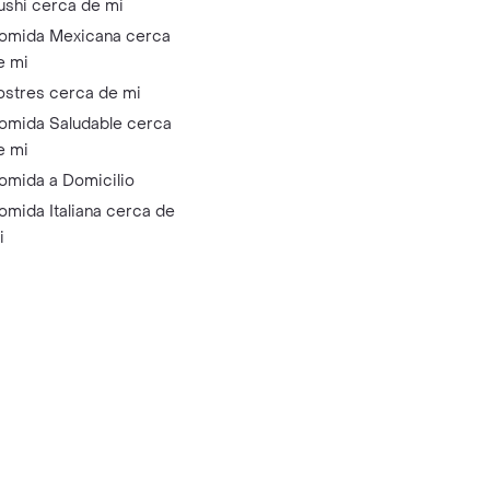
ushi cerca de mi
omida Mexicana cerca
e mi
ostres cerca de mi
omida Saludable cerca
e mi
omida a Domicilio
omida Italiana cerca de
i