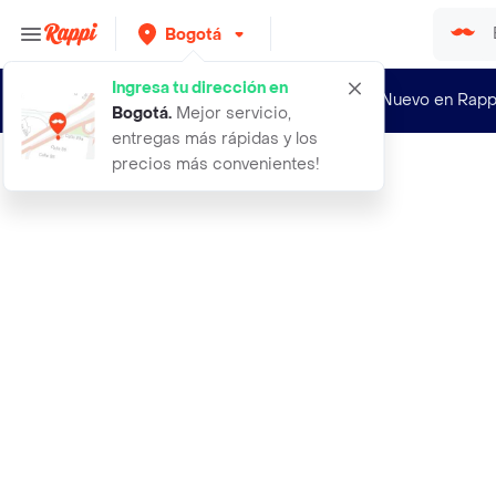
Bogotá
Ingresa tu dirección en
¿Nuevo en Rapp
Bogotá
.
Mejor servicio,
entregas más rápidas y los
precios más convenientes!
Rappi
actron max actron maxr ibuprofeno c