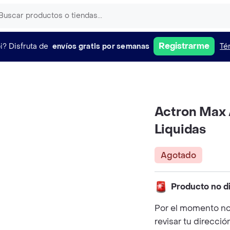
Registrarme
i?
Disfruta de
envíos gratis por semanas
Té
Actron Max 
Liquidas
Agotado
Producto no d
Por el momento no
revisar tu direcció