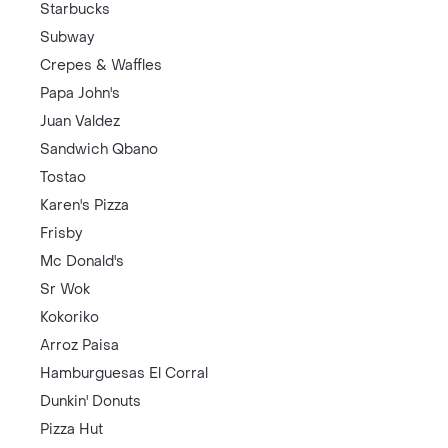
Starbucks
Subway
Crepes & Waffles
Papa John's
Juan Valdez
Sandwich Qbano
Tostao
Karen's Pizza
Frisby
Mc Donald's
Sr Wok
Kokoriko
Arroz Paisa
Hamburguesas El Corral
Dunkin' Donuts
Pizza Hut