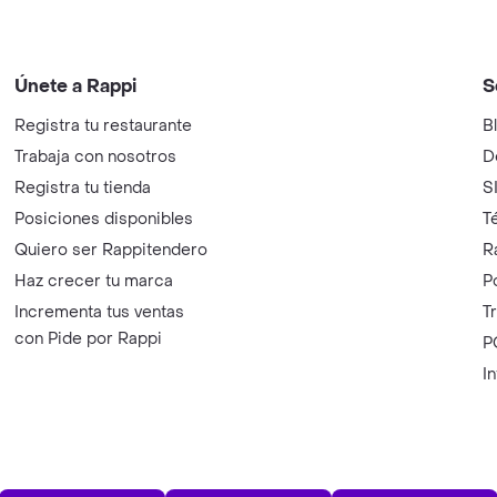
Únete a Rappi
S
Registra tu restaurante
B
Trabaja con nosotros
D
Registra tu tienda
S
Posiciones disponibles
T
Quiero ser Rappitendero
R
Haz crecer tu marca
P
Incrementa tus ventas
T
con Pide por Rappi
P
I