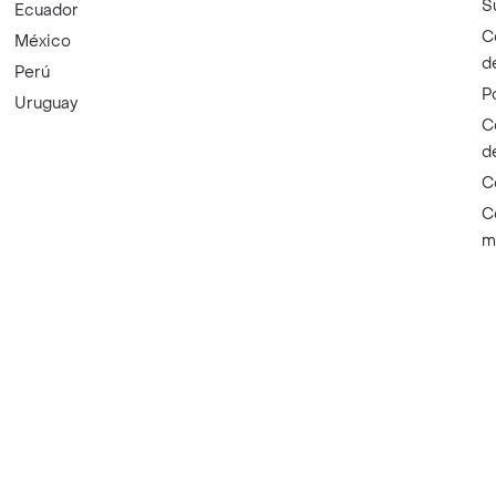
S
Ecuador
C
México
d
Perú
P
Uruguay
C
d
C
C
m