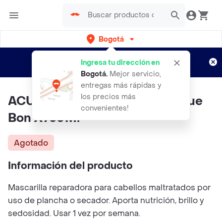
Bogotá
Regístrate
¿Nuevo en Rappi?
y disfruta de
Ingresa tu dirección en
envíos gratis por semanas
Aplican TyC
Bogotá
.
Mejor servicio,
entregas más rápidas y
los precios más
ACURE Mascarilla Repair Rescue
convenientes!
Bon X750Ml
Agotado
Información del producto
Mascarilla reparadora para cabellos maltratados por
uso de plancha o secador. Aporta nutrición, brillo y
sedosidad. Usar 1 vez por semana.