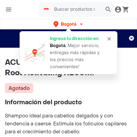
Bogotá
Regístrate
¿Nuevo en Rappi?
y disfruta de
Ingresa tu dirección en
envíos gratis por semanas
Aplican TyC
Bogotá
.
Mejor servicio,
entregas más rápidas y
los precios más
ACURE Shampoo Bon Genesis
convenientes!
Root Activating X200Ml
Agotado
Información del producto
Shampoo ideal para cabellos delgados y con
tendencia a caerse. Estimula los foliculos capilares
para el crecimiento del cabello.