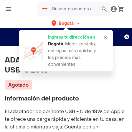
Bogotá
Regístrate
¿Nuevo en Rappi?
y disfruta de
Ingresa tu dirección en
envíos gratis por semanas
Aplican TyC
Bogotá
.
Mejor servicio,
entregas más rápidas y
los precios más
ADAPTADOR DE CORRIENTE
convenientes!
USB-C 20W
Agotado
Información del producto
El adaptador de corriente USB - C de 18W de Apple
te ofrece una carga rápida y eficiente en tu casa, en
la oficina o mientras viaja. Cuenta con un