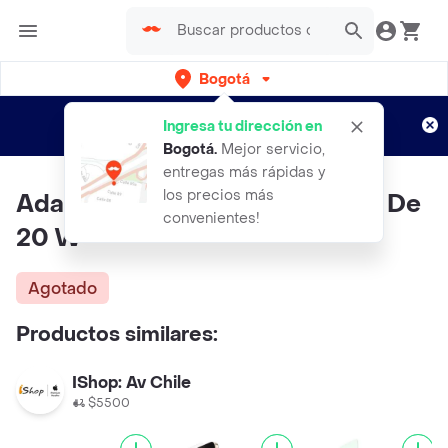
Bogotá
Regístrate
¿Nuevo en Rappi?
y disfruta de
Ingresa tu dirección en
envíos gratis por semanas
Aplican TyC
Bogotá
.
Mejor servicio,
entregas más rápidas y
los precios más
Adaptador De Corriente Usb-c De
convenientes!
20 W
Agotado
Productos similares:
IShop: Av Chile
$5500