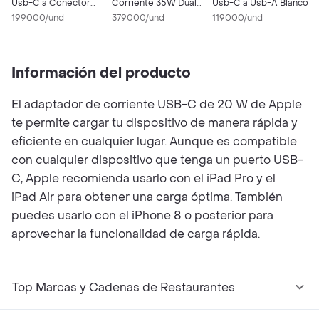
Usb-C a Conector
Corriente 35W Dual
Usb-C a Usb-A Blanco
U
Lightning
199000/und
Usb-C Compact
379000/und
119000/und
5
Información del producto
El adaptador de corriente USB-C de 20 W de Apple
te permite cargar tu dispositivo de manera rápida y
eficiente en cualquier lugar. Aunque es compatible
con cualquier dispositivo que tenga un puerto USB-
C, Apple recomienda usarlo con el iPad Pro y el
iPad Air para obtener una carga óptima. También
puedes usarlo con el iPhone 8 o posterior para
aprovechar la funcionalidad de carga rápida.
Top Marcas y Cadenas de Restaurantes