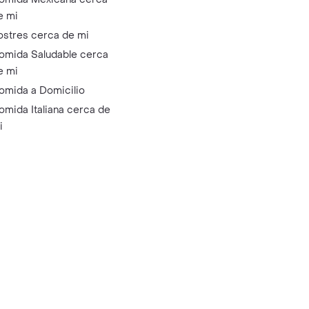
e mi
ostres cerca de mi
omida Saludable cerca
e mi
omida a Domicilio
omida Italiana cerca de
i