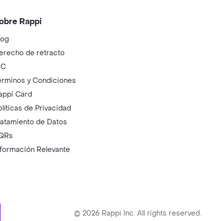
obre Rappi
log
erecho de retracto
IC
érminos y Condiciones
appi Card
olíticas de Privacidad
ratamiento de Datos
QRs
nformación Relevante
ry
©
2026
Rappi Inc. All rights reserved.