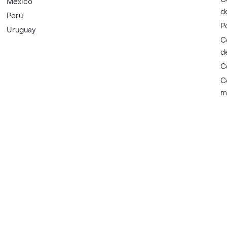
México
d
Perú
P
Uruguay
C
d
C
C
m