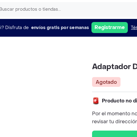
Registrarme
i?
Disfruta de
envíos gratis por semanas
Té
Adaptador D
Agotado
Producto no d
Por el momento no
revisar tu direcció