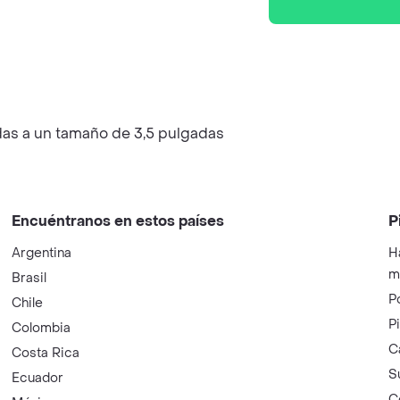
das a un tamaño de 3,5 pulgadas
Encuéntranos en estos países
P
Argentina
H
m
Brasil
P
Chile
P
Colombia
C
Costa Rica
S
Ecuador
C