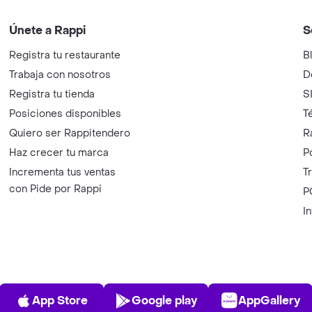
Únete a Rappi
S
Registra tu restaurante
B
Trabaja con nosotros
D
Registra tu tienda
S
Posiciones disponibles
T
Quiero ser Rappitendero
R
Haz crecer tu marca
P
Incrementa tus ventas
T
con Pide por Rappi
P
I
App Store
Play Store
AppGalle
App Store
Google play
AppGallery