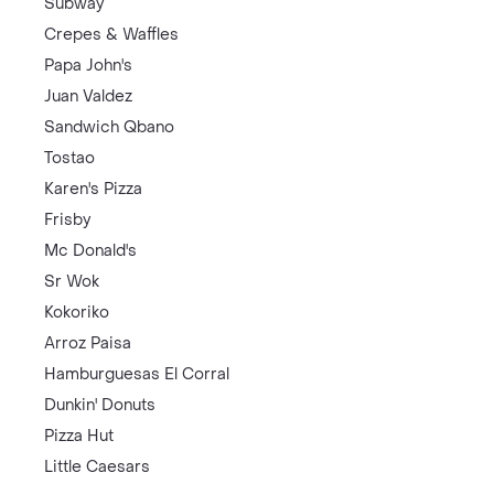
Subway
Crepes & Waffles
Papa John's
Juan Valdez
Sandwich Qbano
Tostao
Karen's Pizza
Frisby
Mc Donald's
Sr Wok
Kokoriko
Arroz Paisa
Hamburguesas El Corral
Dunkin' Donuts
Pizza Hut
Little Caesars