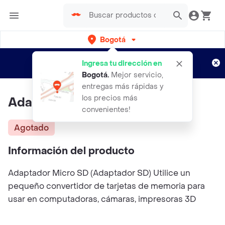
Bogotá
Regístrate
¿Nuevo en Rappi?
y disfruta de
Ingresa tu dirección en
envíos gratis por semanas
Aplican TyC
Bogotá
.
Mejor servicio,
entregas más rápidas y
los precios más
Adaptador De Microsd A Sd
convenientes!
Agotado
Información del producto
Adaptador Micro SD (Adaptador SD) Utilice un
pequeño convertidor de tarjetas de memoria para
usar en computadoras, cámaras, impresoras 3D