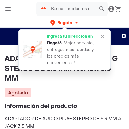
Bogotá
Regístrate
¿Nuevo en Rappi?
y disfruta de
Ingresa tu dirección en
envíos gratis por semanas
Aplican TyC
Bogotá
.
Mejor servicio,
entregas más rápidas y
los precios más
ADAPTADOR PARA AUDIO PLUG
convenientes!
STEREO DE 6.3 MM A JACK 3.5
MM
Agotado
Información del producto
ADAPTADOR DE AUDIO PLUG STEREO DE 6.3 MM A
JACK 3.5 MM