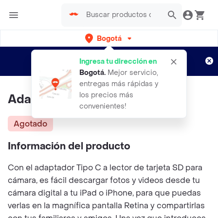
Bogotá
Regístrate
¿Nuevo en Rappi?
y disfruta de
Ingresa tu dirección en
envíos gratis por semanas
Aplican TyC
Bogotá
.
Mejor servicio,
entregas más rápidas y
los precios más
Adaptador Tipo C A Sd Reader
convenientes!
Agotado
Información del producto
Con el adaptador Tipo C a lector de tarjeta SD para
cámara, es fácil descargar fotos y videos desde tu
cámara digital a tu iPad o iPhone, para que puedas
verlas en la magnífica pantalla Retina y compartirlas