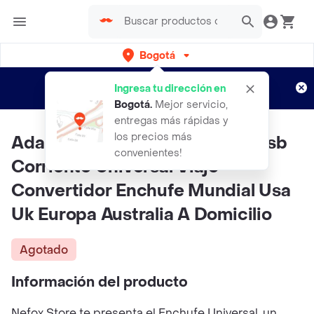
Bogotá
Regístrate
¿Nuevo en Rappi?
y disfruta de
Ingresa tu dirección en
envíos gratis por semanas
Aplican TyC
Bogotá
.
Mejor servicio,
entregas más rápidas y
los precios más
Adaptador Usb Con 2 Puerto Usb
convenientes!
Corriente Universal Viaje
Convertidor Enchufe Mundial Usa
Uk Europa Australia A Domicilio
Agotado
Información del producto
Nefox Store te presenta el Enchufe Universal, un