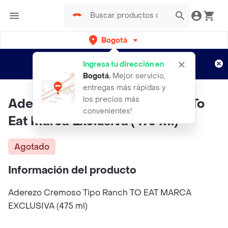
Bogotá
Regístrate
¿Nuevo en Rappi?
y disfruta de
Ingresa tu dirección en
envíos gratis por semanas
Aplican TyC
Bogotá
.
Mejor servicio,
entregas más rápidas y
los precios más
Aderezo Cremoso Tipo Ranch To
convenientes!
Eat Marca Exclusiva (475 Ml)
Agotado
Información del producto
Aderezo Cremoso Tipo Ranch TO EAT MARCA
EXCLUSIVA (475 ml)