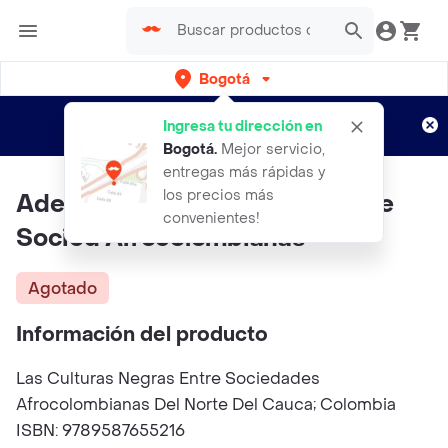
Bogotá
Regístrate
¿Nuevo en Rappi?
y disfruta de
Ingresa tu dirección en
envíos gratis por semanas
Aplican TyC
Bogotá
.
Mejor servicio,
entregas más rápidas y
los precios más
AdeS Las Culturas Negras Entre
convenientes!
Socied Afrocolombianas
Agotado
Información del producto
Las Culturas Negras Entre Sociedades
Afrocolombianas Del Norte Del Cauca; Colombia
ISBN: 9789587655216