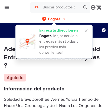
Bogotá
Regístrate
¿Nuevo en Rappi?
y disfruta de
Ingresa tu dirección en
envíos gratis por semanas
Aplican TyC
Bogotá
.
Mejor servicio,
entregas más rápidas y
los precios más
AdeS ¿Por Que Existen Desiguald
convenientes!
Entre Los Hombres Y Las Mujeres
?
Agotado
Información del producto
Soledad Bravi/Dorothée Werner. Yo Era Tiempo de
Hacer Una Cronología y de ir Hasta Los Orígenes de