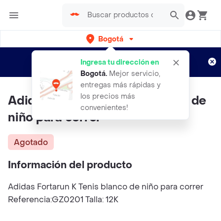
Bogotá
Regístrate
¿Nuevo en Rappi?
y disfruta de
Ingresa tu dirección en
envíos gratis por semanas
Aplican TyC
Bogotá
.
Mejor servicio,
entregas más rápidas y
los precios más
Adidas Fortarun K Tenis blanco de
convenientes!
niño para correr
Agotado
Información del producto
Adidas Fortarun K Tenis blanco de niño para correr
Referencia:GZ0201 Talla: 12K