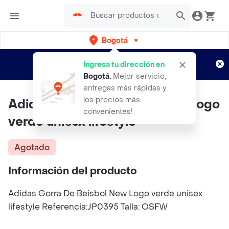
Bogotá
Regístrate
¿Nuevo en Rappi?
y disfruta de
Ingresa tu dirección en
envíos gratis por semanas
Aplican TyC
Bogotá
.
Mejor servicio,
entregas más rápidas y
los precios más
Adidas Gorra De Beisbol New Logo
convenientes!
verde unisex lifestyle
Agotado
Información del producto
Adidas Gorra De Beisbol New Logo verde unisex
lifestyle Referencia:JP0395 Talla: OSFW