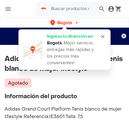
Bogotá
Regístrate
¿Nuevo en Rappi?
y disfruta de
Ingresa tu dirección en
envíos gratis por semanas
Aplican TyC
Bogotá
.
Mejor servicio,
entregas más rápidas y
los precios más
Adidas Grand Court Platform Tenis
convenientes!
blanco de mujer lifestyle
Agotado
Información del producto
Adidas Grand Court Platform Tenis blanco de mujer
lifestyle Referencia:IE3601 Talla: 7.5