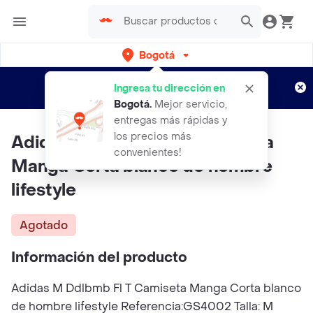
Bogotá
Regístrate
¿Nuevo en Rappi?
y disfruta de
Ingresa tu dirección en
envíos gratis por semanas
Aplican TyC
Bogotá
.
Mejor servicio,
entregas más rápidas y
los precios más
Adidas M Ddlbmb Fl T Camiseta
convenientes!
Manga Corta blanco de hombre
lifestyle
Agotado
Información del producto
Adidas M Ddlbmb Fl T Camiseta Manga Corta blanco
de hombre lifestyle Referencia:GS4002 Talla: M