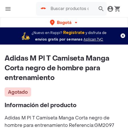
Bogotá
Regístrate
¿Nuevo en Rappi?
y disfruta de
envíos gratis por semanas
Aplican TyC
Adidas M Pl T Camiseta Manga
Corta negro de hombre para
entrenamiento
Agotado
Información del producto
Adidas M Pl T Camiseta Manga Corta negro de
hombre para entrenamiento Referencia:GM2097