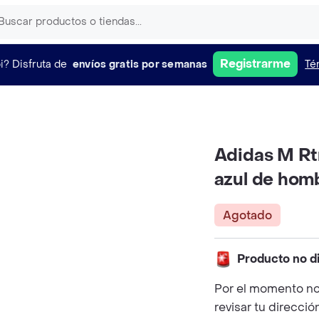
Registrarme
i?
Disfruta de
envíos gratis por semanas
Té
Adidas M Rt
azul de homb
Agotado
Producto no d
Por el momento no
revisar tu direcció