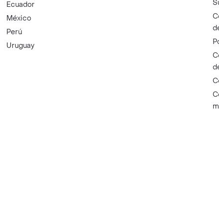
S
Ecuador
C
México
d
Perú
P
Uruguay
C
d
C
C
m