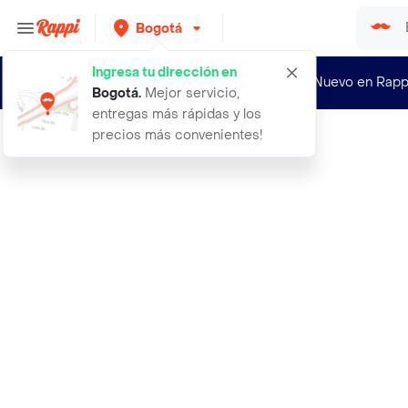
Bogotá
Ingresa tu dirección en
¿Nuevo en Rapp
Bogotá
.
Mejor servicio,
entregas más rápidas y los
precios más convenientes!
Rappi
adidas m rtrmd lg t camiseta manga