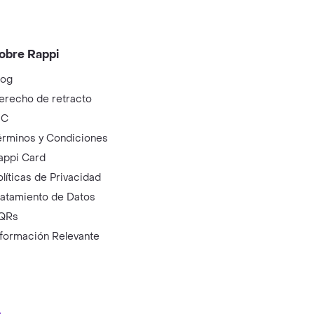
obre Rappi
log
erecho de retracto
IC
érminos y Condiciones
appi Card
olíticas de Privacidad
ratamiento de Datos
QRs
nformación Relevante