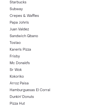
Starbucks
Subway
Crepes & Waffles
Papa John's
Juan Valdez
Sandwich Qbano
Tostao
Karen's Pizza
Frisby
Mc Donald's
Sr Wok
Kokoriko
Arroz Paisa
Hamburguesas El Corral
Dunkin' Donuts
Pizza Hut