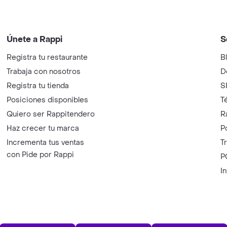
Únete a Rappi
S
Registra tu restaurante
B
Trabaja con nosotros
D
Registra tu tienda
S
Posiciones disponibles
T
Quiero ser Rappitendero
R
Haz crecer tu marca
P
Incrementa tus ventas
T
con Pide por Rappi
P
I