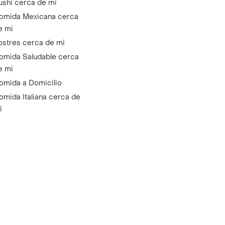
ushi cerca de mi
omida Mexicana cerca
e mi
ostres cerca de mi
omida Saludable cerca
e mi
omida a Domicilio
omida Italiana cerca de
i